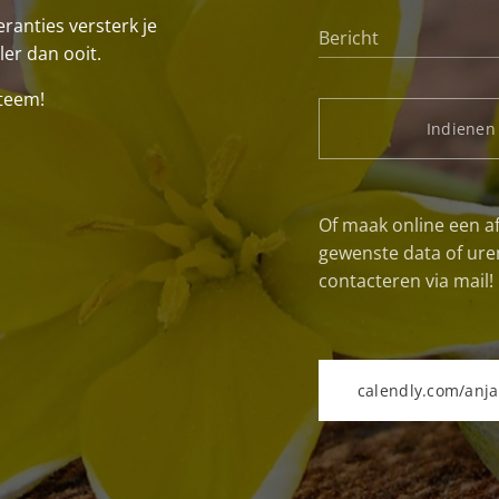
eranties versterk je
Bericht
aler dan ooit.
steem!
Indienen
Of maak online een a
gewenste data of uren
contacteren via mail!
calendly.com/anja