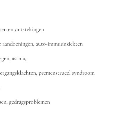
jnen en ontstekingen
ve aandoeningen, auto-immuunziekten
egen, astma,
vergangsklachten, premenstrueel syndroom
s
ssen, gedragsproblemen