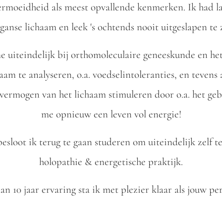
ermoeidheid als meest opvallende kenmerken. Ik had la
 ganse lichaam en leek 's ochtends nooit uitgeslapen te z
e uiteindelijk bij orthomoleculaire geneeskunde en he
aam te analyseren, o.a. voedselintoleranties, en teven
d vermogen van het lichaam stimuleren door o.a. het ge
me opnieuw een leven vol energie!
esloot ik terug te gaan studeren om uiteindelijk zelf 
holopathie & energetische praktijk.
 10 jaar ervaring sta ik met plezier klaar als jouw p