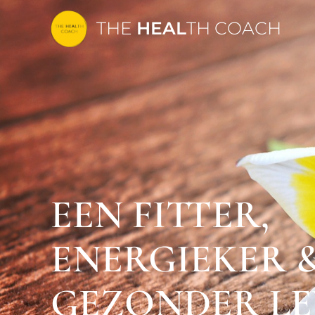
THE
HEAL
TH COACH
EEN FITTER,
ENERGIEKER 
GEZONDER LE