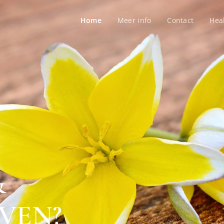
Home
Meer info
Contact
Hea
&
VEN?