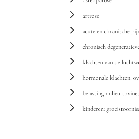
osteoporose
artrose
acute en chronische pi
chronisch degeneratie
klachten van de luchtw
hormonale klachten, o
belasting milieu-toxine
kinderen: groeistoorni