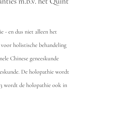
anties m.b.v. het Quint
e - en dus niet alleen het
 voor holistische behandeling
onele Chinese geneeskunde
eeskunde. De holopathie wordt
03 wordt de holopathie ook in