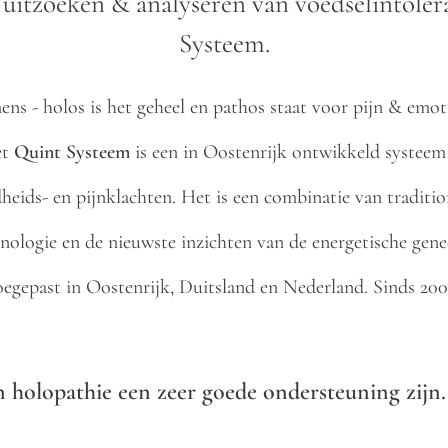
 uitzoeken & analyseren van voedselintoler
Systeem.
ns - holos is het geheel en pathos staat voor pijn & emoti
et
Quint Systeem
is een in Oostenrijk ontwikkeld systeem
heids- en pijnklachten. Het is een combinatie van traditi
ologie en de nieuwste inzichten van de energetische gen
 toegepast in Oostenrijk, Duitsland en Nederland. Sinds 20
 holopathie een zeer goede ondersteuning zijn.