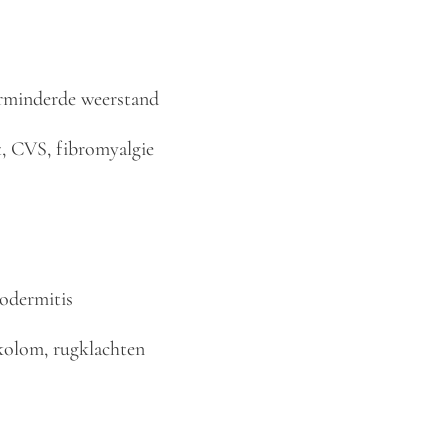
erminderde weerstand
, CVS, fibromyalgie
rodermitis
kolom, rugklachten