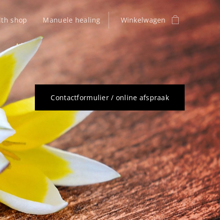
lth shop
Manuele healing
Winkelwagen
Contactformulier / online afspraak