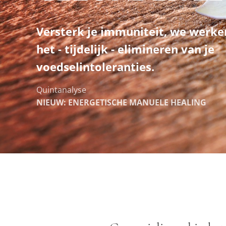
Versterk je immuniteit, we werken
het - tijdelijk - elimineren van je
voedselintoleranties.
Quintanalyse
NIEUW: ENERGETISCHE MANUELE HEALING